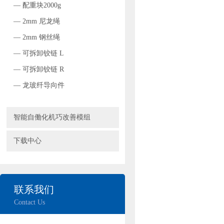
— 配重块2000g
— 2mm 尼龙绳
— 2mm 钢丝绳
— 可拆卸铰链 L
— 可拆卸铰链 R
— 龙玻纤导向件
智能自働化机巧改善模组
下载中心
联系我们
Contact Us